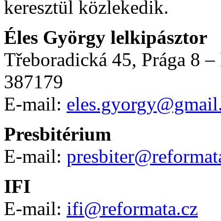
keresztül közlekedik.
Éles György lelkipásztor
Třeboradická 45, Prága 8 –
387179
E-mail:
eles.gyorgy@gmail
Presbitérium
E-mail:
presbiter@reformat
IFI
E-mail:
ifi@reformata.cz