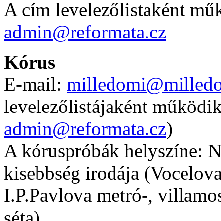
A cím levelezőlistaként műk
admin@reformata.cz
Kórus
E-mail:
milledomi@milledo
levelezőlistájaként működik
admin@reformata.cz
)
A kóruspróbák helyszíne: 
kisebbség irodája (Vocelova
I.P.Pavlova metró-, villamo
séta).