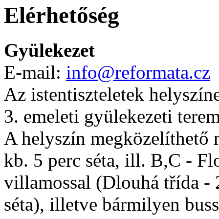
Elérhetőség
Gyülekezet
E-mail:
info@reformata.cz
Az istentiszteletek helyszín
3. emeleti gyülekezeti tere
A helyszín megközelíthető 
kb. 5 perc séta, ill. B,C - Fl
villamossal (Dlouhá třída - 2
séta), illetve bármilyen bus