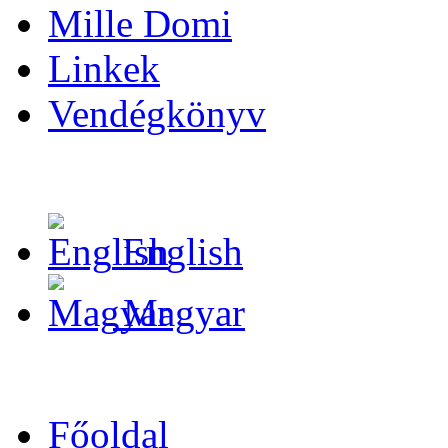
Mille Domi
Linkek
Vendégkönyv
English
Magyar
Főoldal